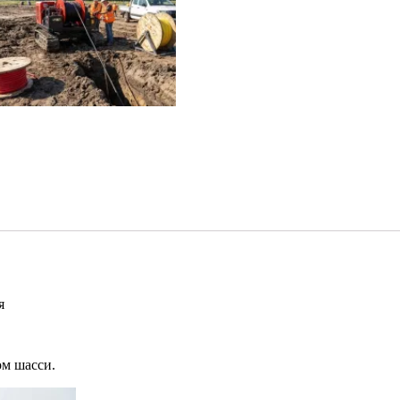
я
ом шасси.