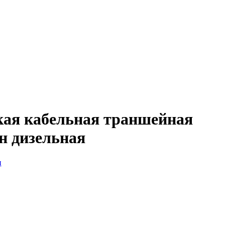
кая кабельная траншейная
нн дизельная
и