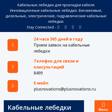
Skip
Кабельные лебедки для прокладки кабеля.
to
Инновационные кабельные лебедки. Бензиновые,
content
дизельные, электрические, гидравлические кабельные
лебедки.
Stay Connected -
24 часа 365 дней в году
Прием заявок на кабельные
лебедки
Телефон для связи и
консультаций
8499
Е-мейл
plusnovations@plusnovations.ru
Кабельные лебедки
Menu